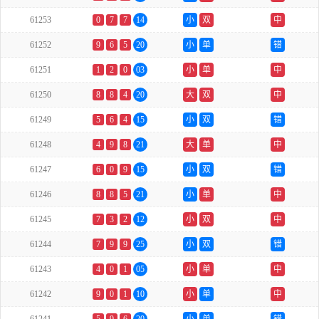
61253
0
7
7
14
小
双
中
61252
9
6
5
20
小
单
错
61251
1
2
0
03
小
单
中
61250
8
8
4
20
大
双
中
61249
5
6
4
15
小
双
错
61248
4
9
8
21
大
单
中
61247
6
0
9
15
小
双
错
61246
8
8
5
21
小
单
中
61245
7
3
2
12
小
双
中
61244
7
9
9
25
小
双
错
61243
4
0
1
05
小
单
中
61242
9
0
1
10
小
单
中