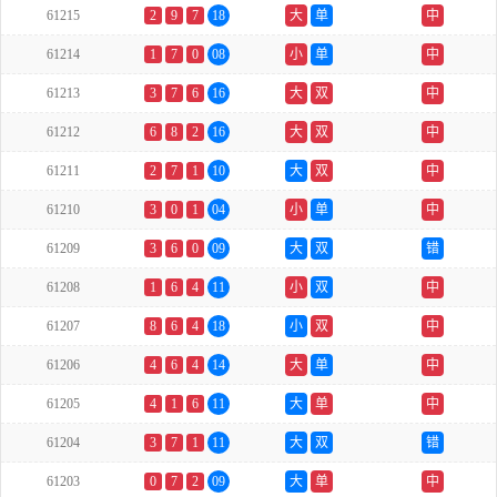
61215
2
9
7
18
大
单
中
61214
1
7
0
08
小
单
中
61213
3
7
6
16
大
双
中
61212
6
8
2
16
大
双
中
61211
2
7
1
10
大
双
中
61210
3
0
1
04
小
单
中
61209
3
6
0
09
大
双
错
61208
1
6
4
11
小
双
中
61207
8
6
4
18
小
双
中
61206
4
6
4
14
大
单
中
61205
4
1
6
11
大
单
中
61204
3
7
1
11
大
双
错
61203
0
7
2
09
大
单
中