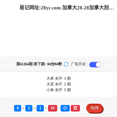
易记网址:28yc.com 加拿大28-28加拿大刮奖-加拿大pc预测结果走势|加拿大28预测开奖官网咪牌|加拿大预测28在线预测官网_火热研究!
第
61264
期 距下期:
04
分
04
秒
广告开关：
大单
未开:
1
期
大双
未开:
2
期
小单
未开:
5
期
8
1
1
10
小
双
咪牌
+
+
=
-