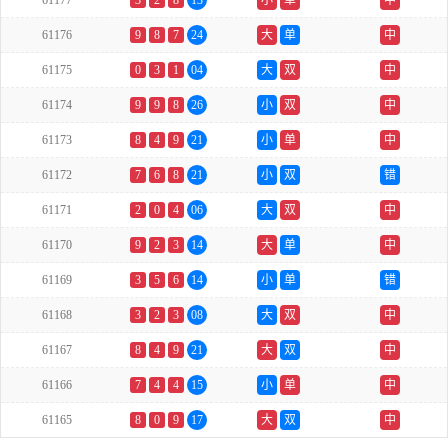
61177
3
2
8
13
小
单
中
61176
9
8
7
24
大
单
中
61175
0
3
1
04
大
双
中
61174
9
9
8
26
小
双
中
61173
8
4
9
21
小
单
中
61172
7
6
8
21
小
双
错
61171
2
0
4
06
大
双
中
61170
9
2
3
14
大
单
中
61169
3
5
6
14
小
单
错
61168
3
2
3
08
大
双
中
61167
8
4
9
21
大
双
中
61166
7
4
4
15
小
单
中
61165
8
0
9
17
大
双
中