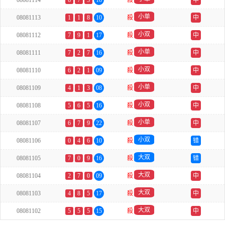
08081114
6
7
3
16
殺
中
小单
08081113
1
1
8
10
殺
中
小双
08081112
7
9
1
17
殺
中
小单
08081111
7
2
7
16
殺
中
小双
08081110
6
2
1
09
殺
中
小单
08081109
4
1
3
08
殺
中
小双
08081108
5
6
5
16
殺
中
小单
08081107
6
7
9
22
殺
中
小双
08081106
0
4
6
10
殺
错
大双
08081105
7
0
9
16
殺
错
大双
08081104
2
7
0
09
殺
中
大双
08081103
4
8
5
17
殺
中
大双
08081102
5
5
5
15
殺
中