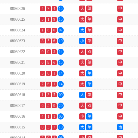
08080626
4
7
4
15
大
单
中
08080625
5
1
9
15
大
单
中
08080624
1
6
0
07
大
单
中
08080623
8
5
6
19
小
单
中
08080622
0
9
5
14
大
双
中
08080621
0
9
6
15
大
单
中
08080620
5
8
1
14
大
单
中
08080619
7
6
1
14
大
单
中
08080618
1
3
5
09
大
单
中
08080617
6
5
9
20
大
双
中
08080616
4
1
1
06
小
单
中
08080615
0
3
7
10
大
单
错