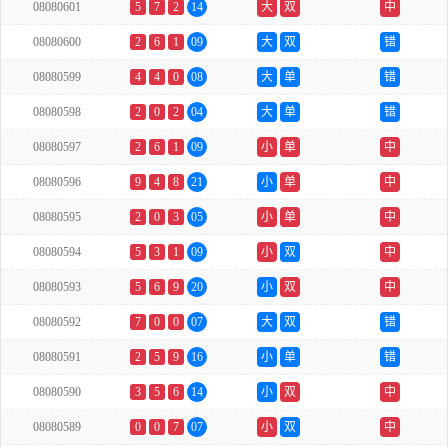
08080601
5
7
2
14
大
双
中
08080600
2
6
1
09
大
双
错
08080599
4
4
0
08
大
单
错
08080598
2
0
2
04
大
单
错
08080597
2
6
1
09
小
单
中
08080596
9
4
8
21
小
单
中
08080595
2
0
3
05
小
单
中
08080594
5
3
1
09
小
双
中
08080593
5
6
9
20
小
双
中
08080592
7
0
0
07
大
双
错
08080591
2
5
9
16
小
单
错
08080590
3
5
6
14
小
双
中
08080589
0
0
7
07
小
双
中