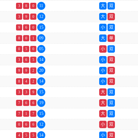
11
大
双
3
8
0
12
大
双
3
9
0
15
小
双
9
6
0
09
大
单
8
0
1
05
小
双
0
5
0
14
小
双
3
6
5
20
小
双
9
9
2
14
小
双
8
4
2
15
大
双
3
3
9
19
大
双
7
6
6
15
大
双
7
1
7
12
小
双
0
6
6
14
小
双
4
5
5