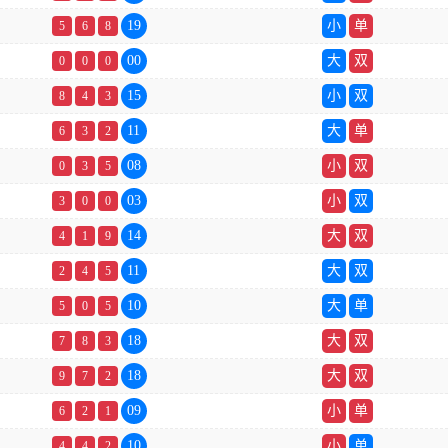
19
小
单
5
6
8
00
大
双
0
0
0
15
小
双
8
4
3
11
大
单
6
3
2
08
小
双
0
3
5
03
小
双
3
0
0
14
大
双
4
1
9
11
大
双
2
4
5
10
大
单
5
0
5
18
大
双
7
8
3
18
大
双
9
7
2
09
小
单
6
2
1
10
小
单
4
4
2