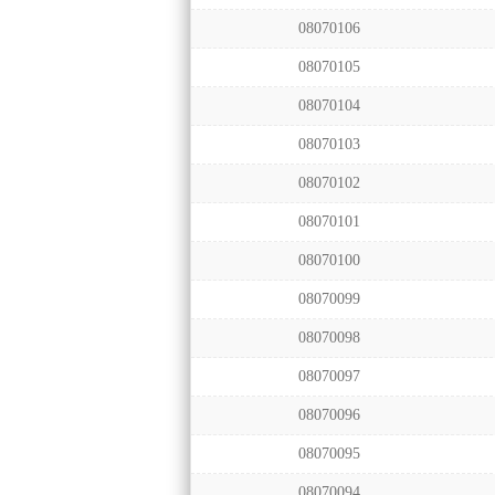
08070106
08070105
08070104
08070103
08070102
08070101
08070100
08070099
08070098
08070097
08070096
08070095
08070094