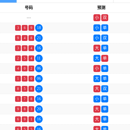
号码
预测
---
小
双
18
小
单
3
6
9
21
小
双
9
4
8
16
大
单
3
9
4
11
大
单
2
5
4
06
小
单
4
0
2
06
大
单
1
5
0
21
大
双
8
5
8
16
小
单
1
7
8
20
大
单
9
8
3
16
大
单
6
9
1
16
大
单
6
5
5