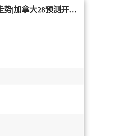
易记网址:28yc.com 加拿大28-28加拿大刮奖-加拿大pc预测结果走势|加拿大28预测开奖官网咪牌|加拿大预测28在线预测官网_火热研究!