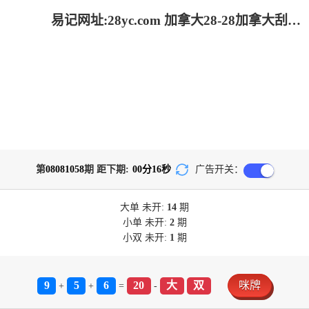
易记网址:28yc.com 加拿大28-28加拿大刮奖-加拿大pc预测结果走势|加拿大28预测开奖官网咪牌|加拿大预测28在线预测官网_火热研究!
第
08081058
期 距下期:
00
分
15
秒
广告开关：
大单
未开:
14
期
小单
未开:
2
期
小双
未开:
1
期
9
5
6
20
大
双
咪牌
+
+
=
-