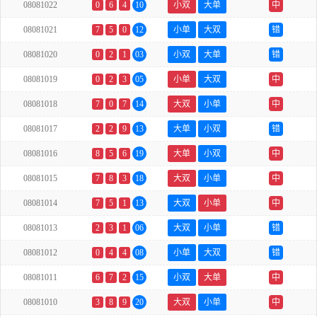
08081022
0
6
4
10
小双
大单
中
08081021
7
5
0
12
小单
大双
错
08081020
0
2
1
03
小双
大单
错
08081019
0
2
3
05
小单
大双
中
08081018
7
0
7
14
大双
小单
中
08081017
2
2
9
13
大单
小双
错
08081016
8
5
6
19
大单
小双
中
08081015
7
8
3
18
大双
小单
中
08081014
7
5
1
13
大双
小单
中
08081013
2
3
1
06
大双
小单
错
08081012
0
4
4
08
小单
大双
错
08081011
6
7
2
15
小双
大单
中
08081010
3
8
9
20
大双
小单
中