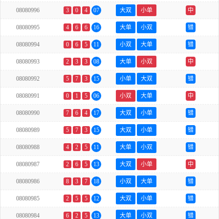
08080996
3
0
4
07
大双
小单
中
08080995
4
6
6
16
大单
小双
错
08080994
0
6
5
11
小双
大单
错
08080993
2
3
3
08
大单
小双
中
08080992
5
7
3
15
小单
大双
错
08080991
0
1
5
06
小双
大单
中
08080990
7
6
4
17
大双
小单
错
08080989
5
7
3
15
大双
小单
错
08080988
4
2
5
11
大单
小双
错
08080987
2
6
5
13
大双
小单
中
08080986
8
3
7
18
小双
大单
错
08080985
2
5
5
12
大双
小单
错
08080984
6
2
5
13
大单
小双
错