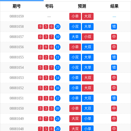
期号
号码
预测
结果
08081059
---
小单
大双
---
08081058
9
5
6
20
小双
大单
错
08081057
0
3
7
10
大单
小双
中
08081056
2
9
0
11
小单
大双
中
08081055
0
2
9
11
小双
大单
错
08081054
5
1
7
13
小双
大单
错
08081053
9
3
2
14
小单
大双
中
08081052
5
2
9
16
小单
大双
中
08081051
1
3
8
12
小单
大双
错
08081050
3
3
3
09
小单
大双
中
08081049
8
7
9
24
大双
小单
中
08081048
7
5
8
20
大双
小单
中