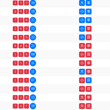
10
大
单
4
3
3
18
小
单
6
9
3
22
小
单
7
7
8
15
小
单
2
8
5
22
小
双
9
7
6
21
大
单
9
4
8
08
小
双
1
1
6
11
小
单
5
5
1
11
大
单
5
5
1
07
小
双
1
1
5
08
小
双
1
4
3
15
大
单
5
2
8
18
大
双
7
4
7