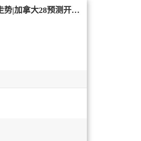
易记网址:28yc.com 加拿大28-28加拿大刮奖-加拿大pc预测结果走势|加拿大28预测开奖官网咪牌|加拿大预测28在线预测官网_火热研究!