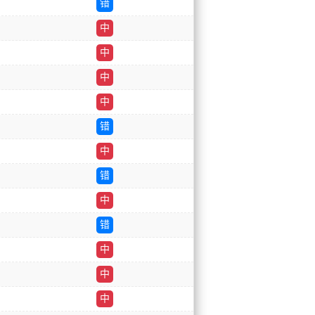
错
中
中
中
中
错
中
错
中
错
中
中
中