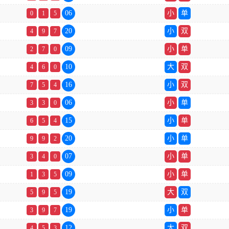
06
小
单
0
1
5
20
小
双
4
9
7
09
小
单
2
7
0
10
大
双
4
6
0
16
小
双
7
5
4
06
小
单
3
3
0
15
小
单
6
5
4
20
小
单
9
9
2
07
小
单
3
4
0
09
小
单
1
3
5
19
大
双
5
9
5
19
小
单
3
9
7
12
大
双
4
5
3