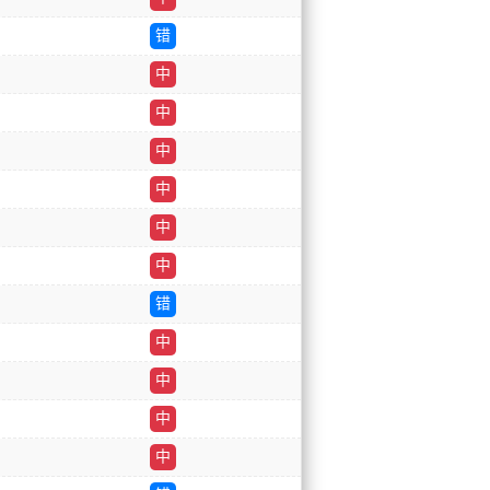
错
中
中
中
中
中
中
错
中
中
中
中