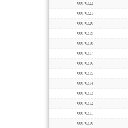
08070322
08070321
08070320
08070319
08070318
08070317
08070316
08070315
08070314
08070313
08070312
08070311
08070310