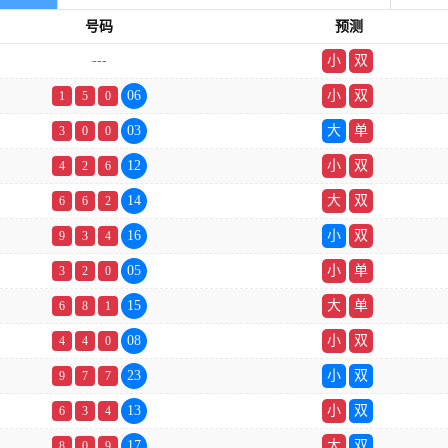
号码
预测
---
小
双
06
小
双
1
5
0
03
大
单
3
0
0
12
小
双
4
2
6
14
大
双
6
6
2
16
小
双
9
3
4
05
小
单
3
2
0
15
大
单
6
8
1
08
小
双
4
4
0
23
小
双
9
7
7
13
小
双
6
3
4
17
大
双
8
0
9