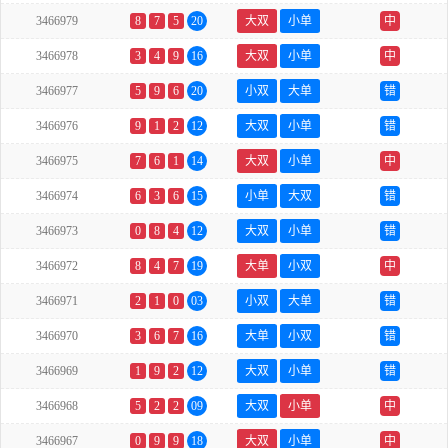
3466979
8
7
5
20
大双
小单
中
3466978
3
4
9
16
大双
小单
中
3466977
5
9
6
20
小双
大单
错
3466976
9
1
2
12
大双
小单
错
3466975
7
6
1
14
大双
小单
中
3466974
6
3
6
15
小单
大双
错
3466973
0
8
4
12
大双
小单
错
3466972
8
4
7
19
大单
小双
中
3466971
2
1
0
03
小双
大单
错
3466970
3
6
7
16
大单
小双
错
3466969
1
9
2
12
大双
小单
错
3466968
5
2
2
09
大双
小单
中
3466967
0
9
9
18
大双
小单
中