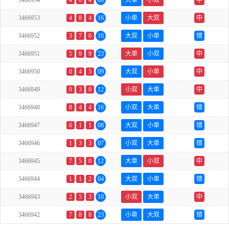
3466954
4
0
4
08
大单
小双
中
3466953
4
8
4
16
小单
大双
中
3466952
3
7
0
10
大双
小单
错
3466951
5
9
9
23
大单
小双
中
3466950
0
4
5
09
大双
小单
中
3466949
9
3
0
12
小双
大单
中
3466948
8
4
4
16
小双
大单
错
3466947
6
1
1
08
大双
小单
错
3466946
1
3
3
07
小双
大单
错
3466945
7
5
0
12
大单
小双
中
3466944
1
1
2
04
大双
小单
错
3466943
2
5
3
10
小双
大单
中
3466942
7
8
8
23
小单
大双
错