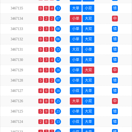
3467135
0
9
4
13
大单
小双
错
3467134
3
2
2
07
小单
大双
中
3467133
2
3
3
08
小单
大双
错
3467132
0
5
1
06
小单
大双
错
3467131
9
1
5
15
大双
小单
错
3467130
5
3
4
12
小单
大双
错
3467129
8
5
3
16
小单
大双
中
3467128
5
1
2
08
小单
大双
错
3467127
4
6
6
16
小双
大单
错
3467126
8
8
9
25
大单
小双
中
3467125
5
9
9
23
小单
大双
错
3467124
2
8
3
13
小双
大单
错