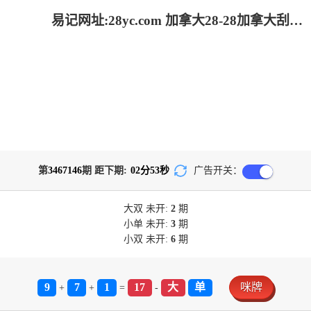
易记网址:28yc.com 加拿大28-28加拿大刮奖-加拿大pc预测结果走势|加拿大28预测开奖官网咪牌|加拿大预测28在线预测官网_火热研究!
第
3467146
期 距下期:
02
分
53
秒
广告开关：
大双
未开:
2
期
小单
未开:
3
期
小双
未开:
6
期
9
7
1
17
大
单
咪牌
+
+
=
-