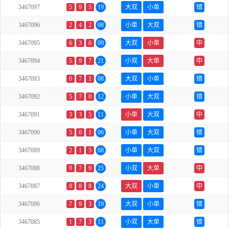
3467097
5
9
5
19
大双
小单
错
3467096
2
4
2
08
小单
大双
错
3467095
6
3
0
09
大双
小单
中
3467094
5
9
7
21
小双
大单
中
3467093
0
7
1
08
大双
小单
错
3467092
5
7
0
12
小单
大双
错
3467091
3
3
5
11
小单
大双
中
3467090
5
0
1
06
小单
大双
错
3467089
2
1
5
08
小单
大双
错
3467088
9
7
9
25
小双
大单
中
3467087
8
8
8
24
大双
小单
中
3467086
7
9
3
19
大双
小单
错
3467085
1
7
3
11
小双
大单
错