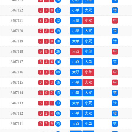
3467123
4
7
7
18
小双
大单
错
3467122
2
7
8
17
小单
大双
错
3467121
8
3
1
12
大单
小双
中
3467120
7
8
4
19
小单
大双
错
3467119
7
2
9
18
大单
小双
错
3467118
9
9
8
26
大双
小单
中
3467117
6
4
6
16
小双
大单
错
3467116
1
1
7
09
大双
小单
中
3467115
6
7
3
16
小单
大双
中
3467114
4
9
2
15
小单
大双
错
3467113
5
7
1
13
大单
小双
错
3467112
0
2
4
06
小单
大双
错
3467111
9
7
9
25
大双
小单
错