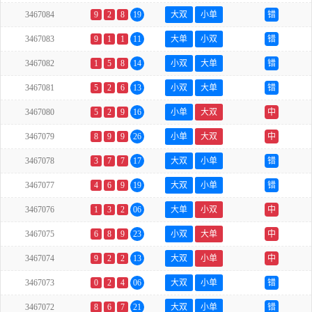
3467084
9
2
8
19
大双
小单
错
3467083
9
1
1
11
大单
小双
错
3467082
1
5
8
14
小双
大单
错
3467081
5
2
6
13
小双
大单
错
3467080
5
2
9
16
小单
大双
中
3467079
8
9
9
26
小单
大双
中
3467078
3
7
7
17
大双
小单
错
3467077
4
6
9
19
大双
小单
错
3467076
1
3
2
06
大单
小双
中
3467075
6
8
9
23
小双
大单
中
3467074
9
2
2
13
大双
小单
中
3467073
0
2
4
06
大双
小单
错
3467072
8
6
7
21
大双
小单
错