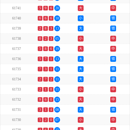
61741
5
9
6
20
大
中
61740
6
6
6
18
小
错
61739
2
8
3
13
大
错
61738
0
2
3
05
小
中
61737
5
8
6
19
大
中
61736
5
7
1
13
大
错
61735
7
3
1
11
大
错
61734
2
7
2
11
大
错
61733
2
1
8
11
小
中
61732
9
6
0
15
大
中
61731
3
1
4
08
大
错
61730
5
2
0
07
小
中