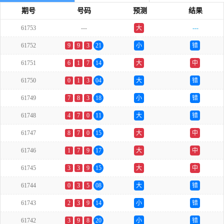
期号
号码
预测
结果
61753
---
大
---
双
61752
9
9
3
21
小
错
61751
6
1
7
14
大
中
61750
0
1
3
04
大
错
61749
7
8
3
18
小
错
61748
4
7
0
11
大
错
61747
8
7
0
15
大
中
61746
1
7
9
17
大
中
61745
3
3
9
15
大
中
61744
0
3
5
08
大
错
61743
2
3
9
14
小
错
61742
3
9
8
20
小
错