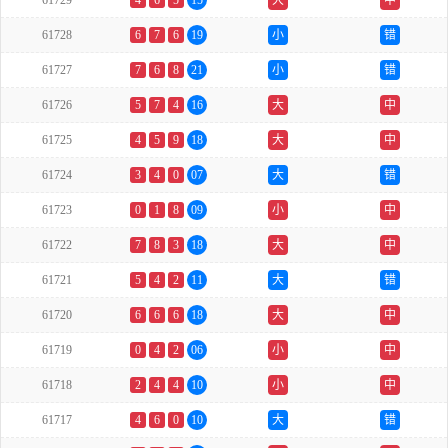
61729
4
6
5
15
大
中
61728
6
7
6
19
小
错
61727
7
6
8
21
小
错
61726
5
7
4
16
大
中
61725
4
5
9
18
大
中
61724
3
4
0
07
大
错
61723
0
1
8
09
小
中
61722
7
8
3
18
大
中
61721
5
4
2
11
大
错
61720
6
6
6
18
大
中
61719
0
4
2
06
小
中
61718
2
4
4
10
小
中
61717
4
6
0
10
大
错