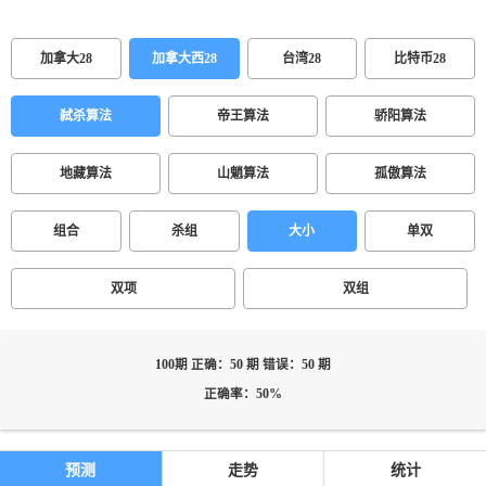
加拿大28
加拿大西28
台湾28
比特币28
弑杀算法
帝王算法
骄阳算法
地藏算法
山魈算法
孤傲算法
组合
杀组
大小
单双
双项
双组
100期 正确：50 期 错误：50 期
正确率：50%
预测
走势
统计