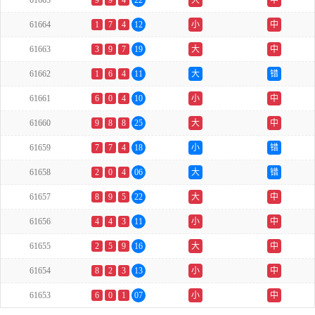
61665
9
9
4
22
大
中
61664
1
7
4
12
小
中
61663
3
9
7
19
大
中
61662
1
6
4
11
大
错
61661
6
0
4
10
小
中
61660
9
8
8
25
大
中
61659
7
7
4
18
小
错
61658
2
0
4
06
大
错
61657
8
9
5
22
大
中
61656
4
4
3
11
小
中
61655
2
5
9
16
大
中
61654
8
2
3
13
小
中
61653
6
0
1
07
小
中