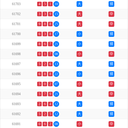
61703
4
5
1
10
大
错
61702
3
3
9
15
大
中
61701
9
8
8
25
大
中
61700
6
3
8
17
小
错
61699
8
6
7
21
小
错
61698
0
1
7
08
小
中
61697
5
2
6
13
大
错
61696
6
8
8
22
小
错
61695
5
0
2
07
小
中
61694
5
7
9
21
大
中
61693
2
6
4
12
大
错
61692
5
2
5
12
大
错
61691
0
6
2
08
小
中