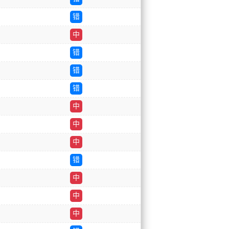
错
中
错
错
错
中
中
中
错
中
中
中