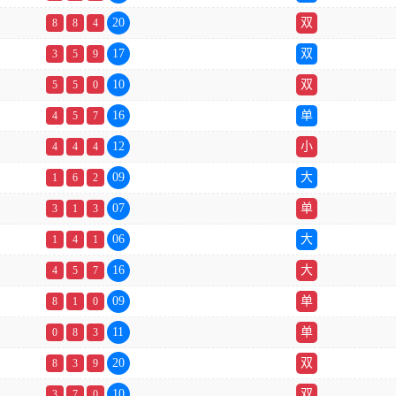
20
双
8
8
4
17
双
3
5
9
10
双
5
5
0
16
单
4
5
7
12
小
4
4
4
09
大
1
6
2
07
单
3
1
3
06
大
1
4
1
16
大
4
5
7
09
单
8
1
0
11
单
0
8
3
20
双
8
3
9
10
双
3
7
0