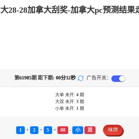
第
61985
期 距下期:
00
分
32
秒
广告开关：
大单
未开:
4
期
大双
未开:
3
期
小单
未开:
1
期
1
+
2
+
5
=
08
-
小
双
咪牌