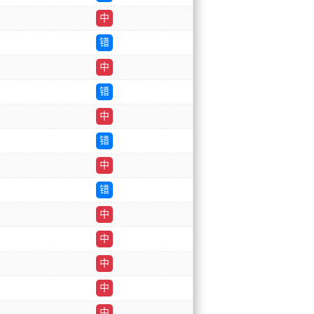
中
错
中
错
中
错
中
错
中
中
中
中
中