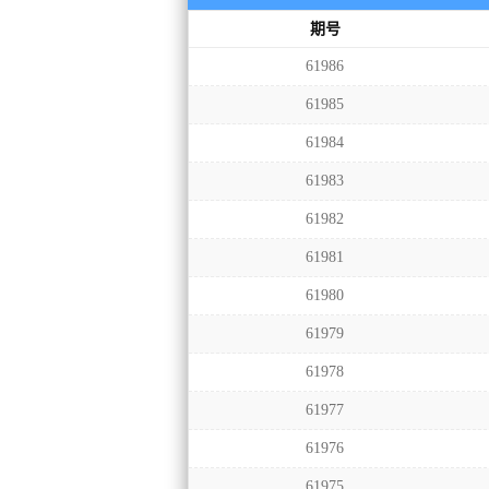
期号
61986
61985
61984
61983
61982
61981
61980
61979
61978
61977
61976
61975