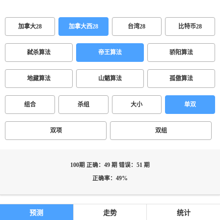
加拿大28
加拿大西28
台湾28
比特币28
弑杀算法
帝王算法
骄阳算法
地藏算法
山魈算法
孤傲算法
组合
杀组
大小
单双
双项
双组
100期 正确：49 期 错误：51 期
正确率：49%
预测
走势
统计