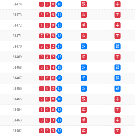
61474
3
7
0
10
双
中
61473
3
2
9
14
双
中
61472
1
3
9
13
单
中
61471
7
2
9
18
双
中
61470
9
6
2
17
双
错
61469
9
4
2
15
单
中
61468
6
9
4
19
双
错
61467
8
6
6
20
单
错
61466
4
9
2
15
双
错
61465
2
0
8
10
双
中
61464
1
6
6
13
单
中
61463
8
0
3
11
单
中
61462
8
2
5
15
单
中