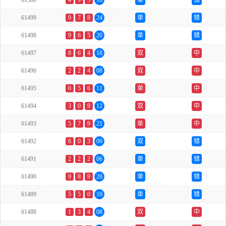
61500
4
9
5
18
单
错
61499
9
7
8
24
单
错
61498
9
6
5
20
单
错
61497
8
6
4
18
双
中
61496
2
2
4
08
双
中
61495
0
5
6
11
单
中
61494
3
0
9
12
双
中
61493
5
7
9
21
单
中
61492
6
0
3
09
双
错
61491
2
2
2
06
单
错
61490
9
8
9
26
单
错
61489
5
5
0
10
单
错
61488
1
3
4
08
双
中