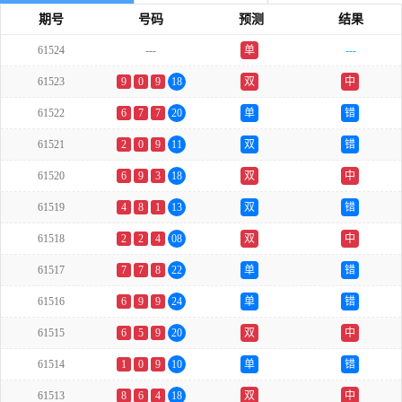
期号
号码
预测
结果
61524
---
单
---
61523
9
0
9
18
双
中
61522
6
7
7
20
单
错
61521
2
0
9
11
双
错
61520
6
9
3
18
双
中
61519
4
8
1
13
双
错
61518
2
2
4
08
双
中
61517
7
7
8
22
单
错
61516
6
9
9
24
单
错
61515
6
5
9
20
双
中
61514
1
0
9
10
单
错
61513
8
6
4
18
双
中