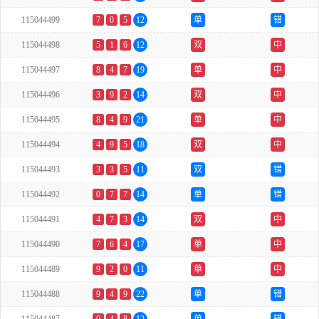
115044499
7
0
5
12
单
错
115044498
5
1
6
12
双
中
115044497
8
4
7
19
单
中
115044496
3
9
2
14
双
中
115044495
8
4
9
21
单
中
115044494
4
9
5
18
双
中
115044493
3
3
5
11
双
错
115044492
0
7
7
14
单
错
115044491
4
7
3
14
双
中
115044490
7
6
4
17
单
中
115044489
9
2
0
11
单
中
115044488
9
4
9
22
单
错