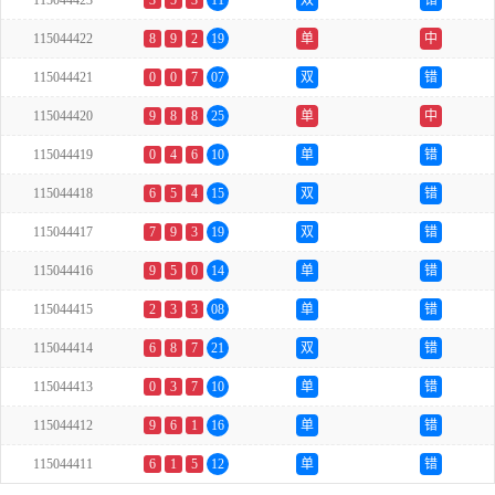
115044423
3
5
3
11
双
错
115044422
8
9
2
19
单
中
115044421
0
0
7
07
双
错
115044420
9
8
8
25
单
中
115044419
0
4
6
10
单
错
115044418
6
5
4
15
双
错
115044417
7
9
3
19
双
错
115044416
9
5
0
14
单
错
115044415
2
3
3
08
单
错
115044414
6
8
7
21
双
错
115044413
0
3
7
10
单
错
115044412
9
6
1
16
单
错
115044411
6
1
5
12
单
错