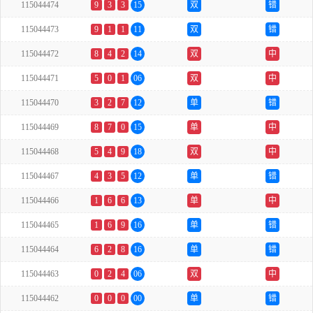
115044474
9
3
3
15
双
错
115044473
9
1
1
11
双
错
115044472
8
4
2
14
双
中
115044471
5
0
1
06
双
中
115044470
3
2
7
12
单
错
115044469
8
7
0
15
单
中
115044468
5
4
9
18
双
中
115044467
4
3
5
12
单
错
115044466
1
6
6
13
单
中
115044465
1
6
9
16
单
错
115044464
6
2
8
16
单
错
115044463
0
2
4
06
双
中
115044462
0
0
0
00
单
错