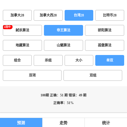
加拿大28
加拿大西28
台湾28
比特币28
弑杀算法
帝王算法
骄阳算法
地藏算法
山魈算法
孤傲算法
组合
杀组
大小
单双
双项
双组
100期 正确：51 期 错误：49 期
正确率：51%
预测
走势
统计