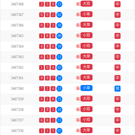
大双
3467368
2
5
8
15
殺
中
小单
3467367
0
0
2
02
殺
中
大单
3467366
0
7
3
10
殺
中
小双
3467365
1
8
0
09
殺
中
小双
3467364
4
9
6
19
殺
中
大单
3467363
8
3
2
13
殺
中
大单
3467362
1
0
4
05
殺
中
大单
3467361
9
0
7
16
殺
中
小单
3467360
7
2
4
13
殺
错
大双
3467359
6
1
8
15
殺
中
小双
3467358
2
9
5
16
殺
中
小双
3467357
6
8
1
15
殺
中
大单
3467356
1
1
5
07
殺
中