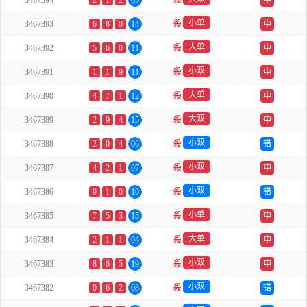
3467394
2
1
2
05
殺
中
小单
3467393
6
8
0
14
殺
中
大单
3467392
5
6
0
11
殺
中
小双
3467391
1
1
9
11
殺
中
大单
3467390
4
7
1
12
殺
中
大双
3467389
2
9
4
15
殺
中
小双
3467388
2
0
4
06
殺
错
小双
3467387
4
2
1
07
殺
中
小双
3467386
9
1
0
10
殺
错
小单
3467385
7
5
3
15
殺
中
大单
3467384
2
1
1
04
殺
中
小双
3467383
8
6
5
19
殺
中
小双
3467382
0
6
2
08
殺
错