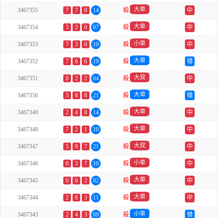
大单
3467355
7
7
0
14
殺
中
大单
3467354
5
2
0
07
殺
中
小单
3467353
7
3
0
10
殺
中
大单
3467352
7
6
6
19
殺
错
大双
3467351
0
2
2
04
殺
中
大单
3467350
5
8
8
21
殺
错
大单
3467349
2
4
8
14
殺
中
大单
3467348
7
2
1
10
殺
中
大双
3467347
5
9
7
21
殺
中
小单
3467346
0
3
7
10
殺
中
大单
3467345
0
0
2
02
殺
中
大单
3467344
2
6
3
11
殺
中
小单
3467343
2
4
3
09
殺
错