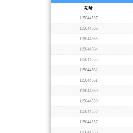
期号
115044567
115044566
115044565
115044564
115044563
115044562
115044561
115044560
115044559
115044558
115044557
115044556