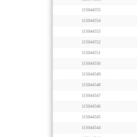
115044555
115044554
115044553
115044552
115044551
115044550
115044549
115044548
115044547
115044546
115044545
115044544