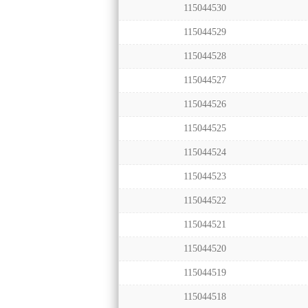
115044530
115044529
115044528
115044527
115044526
115044525
115044524
115044523
115044522
115044521
115044520
115044519
115044518