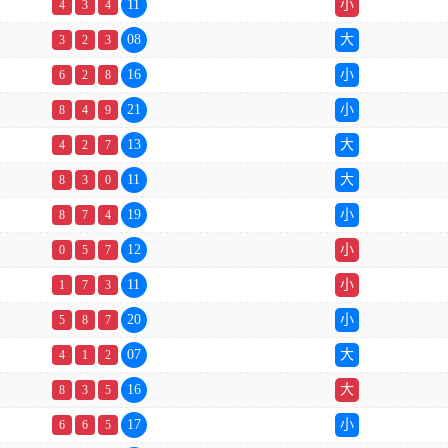
11
小
4
3
4
08
大
3
2
3
16
小
6
2
8
21
小
8
4
9
13
大
4
2
7
11
大
8
3
0
19
小
8
7
4
12
小
0
5
7
11
小
1
7
3
20
小
5
8
7
07
大
4
1
2
16
大
8
3
5
17
小
6
6
5