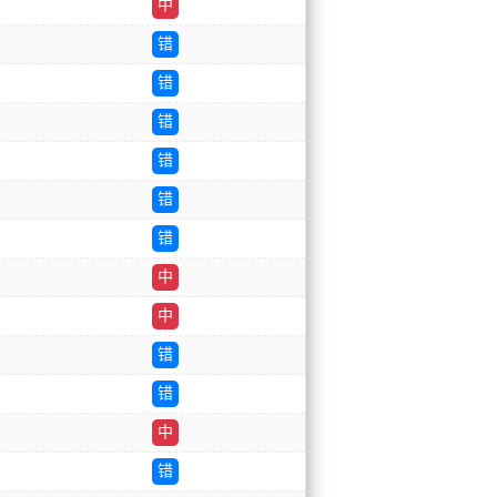
中
错
错
错
错
错
错
中
中
错
错
中
错