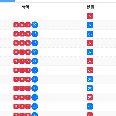
号码
预测
---
大
单
07
大
3
0
4
15
小
3
3
9
18
大
6
6
6
09
大
8
1
0
21
大
9
7
5
12
小
8
1
3
09
大
5
0
4
03
大
1
1
1
16
大
9
6
1
20
小
9
4
7
09
小
2
1
6