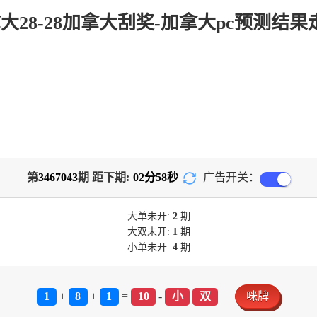
第
3467043
期 距下期:
02
分
57
秒
广告开关：
大单
未开:
2
期
大双
未开:
1
期
小单
未开:
4
期
1
+
8
+
1
=
10
-
小
双
咪牌