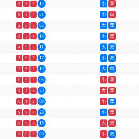
14
小
双
8
3
3
21
小
单
9
8
4
05
大
双
2
0
3
14
小
双
8
5
1
11
大
双
4
5
2
17
小
双
5
9
3
10
大
单
2
6
2
08
小
双
0
6
2
20
大
双
8
4
8
09
小
双
6
1
2
22
小
双
9
9
4
18
大
双
0
9
9
09
小
双
9
0
0