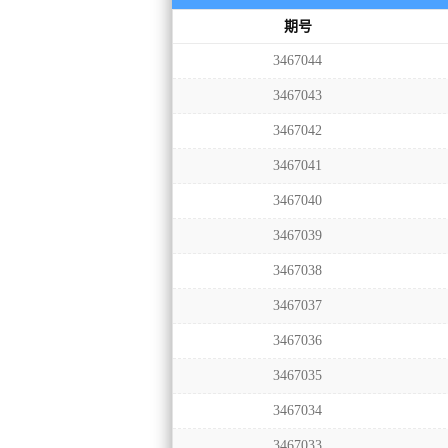
期号
3467044
3467043
3467042
3467041
3467040
3467039
3467038
3467037
3467036
3467035
3467034
3467033