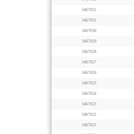
3467032
3467031
3467030
3467029
3467028
3467027
3467026
3467025
3467024
3467023
3467022
3467021