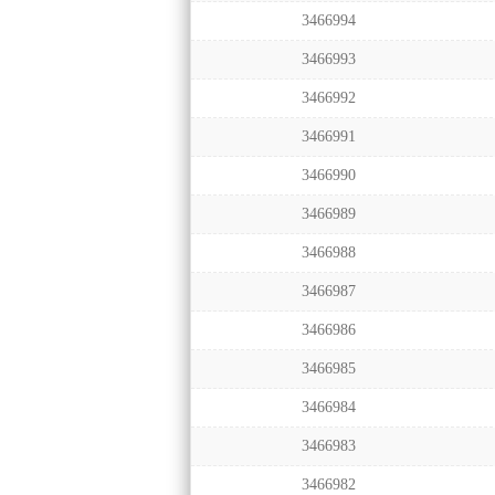
3466994
3466993
3466992
3466991
3466990
3466989
3466988
3466987
3466986
3466985
3466984
3466983
3466982