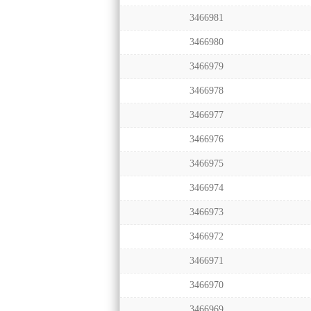
3466981
3466980
3466979
3466978
3466977
3466976
3466975
3466974
3466973
3466972
3466971
3466970
3466969