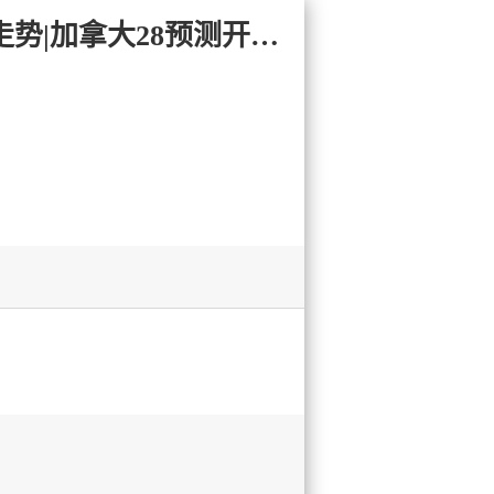
易记网址:28yc.com 加拿大28-28加拿大刮奖-加拿大pc预测结果走势|加拿大28预测开奖官网咪牌|加拿大预测28在线预测官网_火热研究!