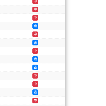
中
中
中
错
中
错
中
错
错
中
中
错
中