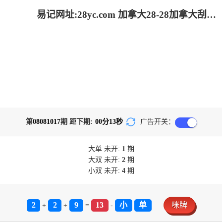
易记网址:28yc.com 加拿大28-28加拿大刮奖-加拿大pc预测结果走势|加拿大28预测开奖官网咪牌|加拿大预测28在线预测官网_火热研究!
第
08081017
期 距下期:
00
分
13
秒
广告开关：
大单
未开:
1
期
大双
未开:
2
期
小双
未开:
4
期
2
2
9
13
小
单
咪牌
+
+
=
-