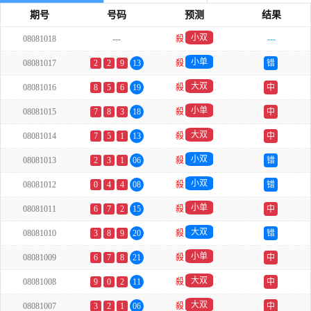
期号
号码
预测
结果
小双
08081018
---
殺
---
小单
08081017
2
2
9
13
殺
错
大双
08081016
8
5
6
19
殺
中
小单
08081015
7
8
3
18
殺
中
大双
08081014
7
5
1
13
殺
中
小双
08081013
2
3
1
06
殺
错
小双
08081012
0
4
4
08
殺
错
小单
08081011
6
7
2
15
殺
中
大双
08081010
3
8
9
20
殺
错
小单
08081009
6
7
8
21
殺
中
大双
08081008
9
0
2
11
殺
中
大双
08081007
3
2
1
06
殺
中