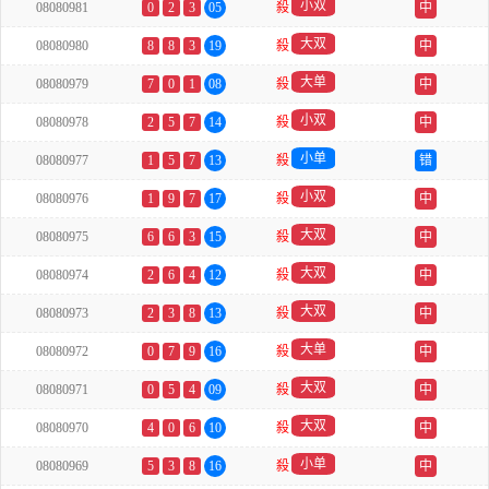
小双
08080981
0
2
3
05
殺
中
大双
08080980
8
8
3
19
殺
中
大单
08080979
7
0
1
08
殺
中
小双
08080978
2
5
7
14
殺
中
小单
08080977
1
5
7
13
殺
错
小双
08080976
1
9
7
17
殺
中
大双
08080975
6
6
3
15
殺
中
大双
08080974
2
6
4
12
殺
中
大双
08080973
2
3
8
13
殺
中
大单
08080972
0
7
9
16
殺
中
大双
08080971
0
5
4
09
殺
中
大双
08080970
4
0
6
10
殺
中
小单
08080969
5
3
8
16
殺
中