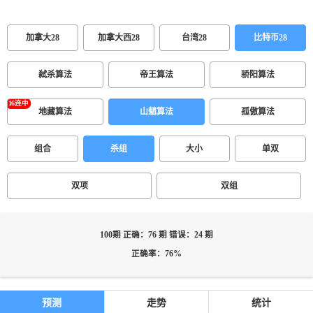
加拿大28
加拿大西28
台湾28
比特币28
弑杀算法
帝王算法
骄阳算法
地藏算法
山魈算法
孤傲算法
组合
杀组
大小
单双
双项
双组
100期 正确：76 期 错误：24 期
正确率：76%
预测
走势
统计