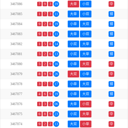
3467086
7
9
3
19
大单
小双
中
3467085
1
7
3
11
大单
小双
错
3467084
9
2
8
19
小单
大双
错
3467083
9
1
1
11
大单
小双
错
3467082
1
5
8
14
小双
大单
错
3467081
5
2
6
13
小双
大单
错
3467080
5
2
9
16
小单
大双
中
3467079
8
9
9
26
大双
小单
中
3467078
3
7
7
17
小单
大双
错
3467077
4
6
9
19
小单
大双
错
3467076
1
3
2
06
大单
小双
中
3467075
6
8
9
23
小双
大单
中
3467074
9
2
2
13
大双
小单
中