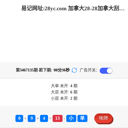
易记网址:28yc.com 加拿大28-28加拿大刮奖-加拿大pc预测结果走势|加拿大28预测开奖官网咪牌|加拿大预测28在线预测官网_火热研究!
第
3467135
期 距下期:
00
分
36
秒
广告开关：
大单
未开:
4
期
大双
未开:
6
期
小双
未开:
2
期
0
9
4
13
小
单
咪牌
+
+
=
-