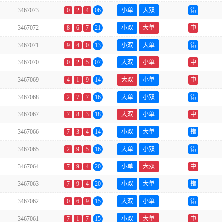
3467073
0
2
4
06
小单
大双
错
3467072
8
6
7
21
小双
大单
中
3467071
9
4
0
13
小双
大单
错
3467070
0
2
5
07
大双
小单
中
3467069
4
1
9
14
大双
小单
中
3467068
2
7
7
16
大单
小双
错
3467067
7
8
3
18
大双
小单
中
3467066
7
3
4
14
小双
大单
错
3467065
2
9
5
16
大单
小双
错
3467064
7
9
4
20
小单
大双
中
3467063
7
9
4
20
小双
大单
错
3467062
0
6
9
15
大双
小单
错
3467061
7
1
7
15
小双
大单
中